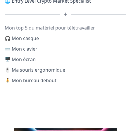
🌐
Entry Level Crypto Market Specialist
Mon top 5 du matériel pour télétravailler
🎧 Mon casque
⌨️ Mon clavier
🖥️ Mon écran
🖱️ Ma souris ergonomique
🧍 Mon bureau debout