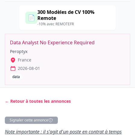
300 Modèles de CV 100%
📄
Remote
-10% avec REMOTEFR
Data Analyst No Experience Required
Peroptyx
France
2026-08-01
data
← Retour à toutes les annonces
Signaler cette annonce
Description
Note importante : il s'agit d'un poste en contrat à temps