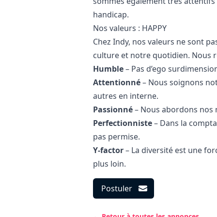
sommes également très attentifs à
handicap.
Nos valeurs : HAPPY
Chez Indy, nos valeurs ne sont pa
culture et notre quotidien. Nous re
Humble
– Pas d’ego surdimensio
Attentionné
– Nous soignons notr
autres en interne.
Passionné
– Nous abordons nos 
Perfectionniste
– Dans la comptabil
pas permise.
Y-factor
– La diversité est une for
plus loin.
Postuler
← Retour à toutes les annonces