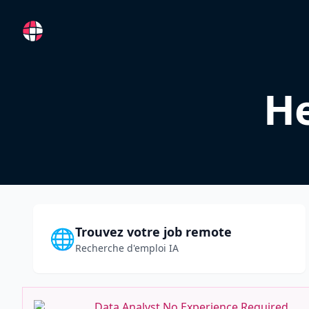
RemoteFR
He
Trouvez votre job remote
🌐
Recherche d'emploi IA
Data Analyst No Experience Required