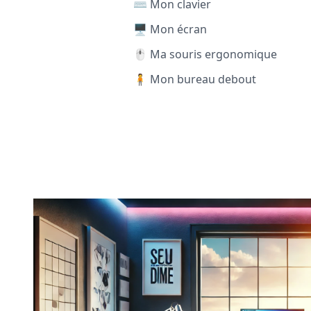
⌨️ Mon clavier
🖥️ Mon écran
🖱️ Ma souris ergonomique
🧍 Mon bureau debout