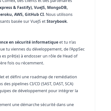
u Comex, des clients et des partenaires
xpress & Fastify), VueJS, MongoDB,
Heroku, AWS, GitHub CI
. Nous utilisons
sants basée sur VueJS et
Storybook
.
ience en sécurité informatique
et tu n’as
 Que tu viennes du développement, de l’AppSec
tu es prêt(e) à endosser un rôle de Head of
mière fois ou récemment.
plet et défini une roadmap de remédiation
ns des pipelines CI/CD (SAST, DAST, SCA)
quipes de développement pour intégrer la
ivement une démarche sécurité dans une