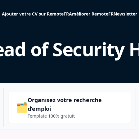
Ajouter votre CV sur RemoteFR
Améliorer RemoteFR
Newsletter
ad of Security 
Organisez votre recherche
🗂️
d’emploi
Template 100% gratuit