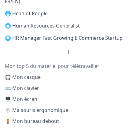
FR/EN)
🌐
Head of People
🌐
Human Resources Generalist
🌐
HR Manager Fast Growing E Commerce Startup
Mon top 5 du matériel pour télétravailler
🎧 Mon casque
⌨️ Mon clavier
🖥️ Mon écran
🖱️ Ma souris ergonomique
🧍 Mon bureau debout