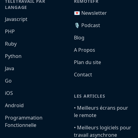
TÉLÉTRAVAIL PAR
REMOTEFR
LANGAGE
💌 Newsletter
Javascript
🎙️ Podcast
PHP
Blog
Ruby
A Propos
Python
Plan du site
Java
Contact
Go
iOS
LES ARTICLES
Android
•️ Meilleurs écrans pour
le remote
Programmation
Fonctionnelle
•️ Meilleurs logiciels pour
travail asynchrone