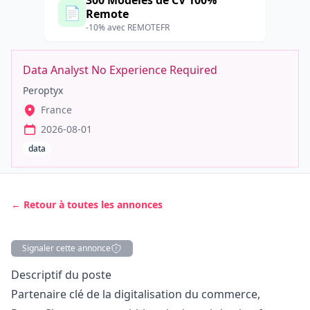
300 Modèles de CV 100%
📄
Remote
-10% avec REMOTEFR
Data Analyst No Experience Required
Peroptyx
France
2026-08-01
data
← Retour à toutes les annonces
Signaler cette annonce
Description
Descriptif du poste
Partenaire clé de la digitalisation du commerce,