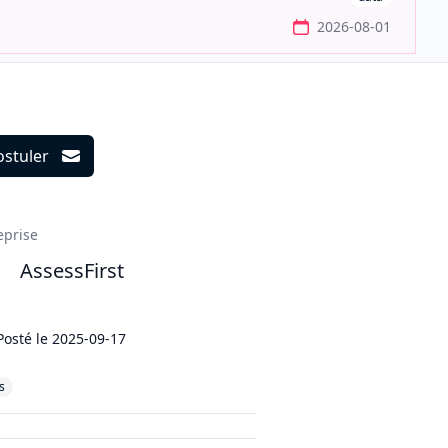
2026-08-01
ostuler
ils
eprise
AssessFirst
Posté le
2025-09-17
s