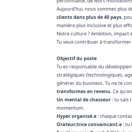
personnalité, de leurs motivations
Aujourd’hui, nous sommes plus 
clients dans plus de 40 pays
, po
manière plus inclusive et plus effi
Notre culture ? Ambition, impact e
Tu veux contribuer à transformer l
Objectif du poste
Tu es responsable du développem
stratégiques (technologiques, age
générer du business. Tu ne te cont
transformes en revenu
.️ Ce qu'o
Un mental de chasseur
: tu sais 
momentum.
Hyper organisé.e
: chaque contact
Orateur.trice convaincant.e
: tu