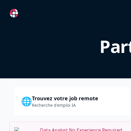
RemoteFR
Par
Trouvez votre job remote
🌐
Recherche d'emploi IA
Data Analyst No Experience Required