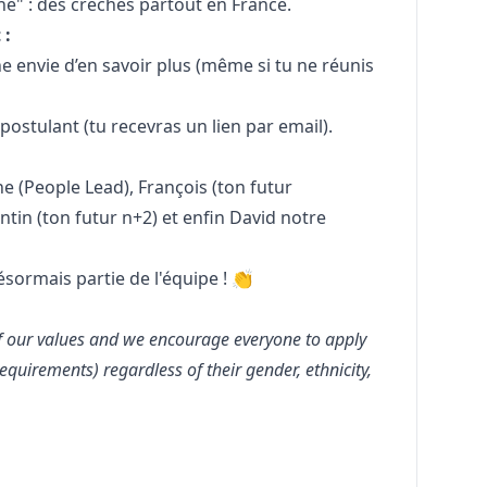
he" : des crèches partout en France.
t
:
e envie d’en savoir plus (même si tu ne réunis
ostulant (tu recevras un lien par email).
 (People Lead), François (ton futur
ntin (ton futur n+2) et enfin David notre
ésormais partie de l'équipe ! 👏
of our values and we encourage everyone to apply
equirements) regardless of their gender, ethnicity,