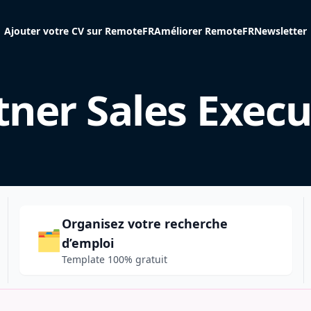
Ajouter votre CV sur RemoteFR
Améliorer RemoteFR
Newsletter
tner Sales Execu
Organisez votre recherche
🗂️
d’emploi
Template 100% gratuit