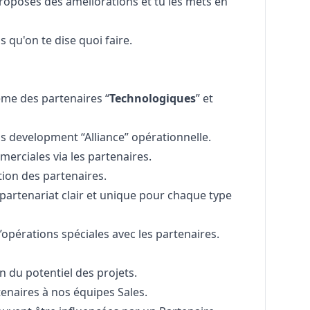
proposes des améliorations et tu les mets en
s qu'on te dise quoi faire.
ème des partenaires “
Technologiques
” et
ss development “Alliance” opérationnelle.
merciales via les partenaires.
tion des partenaires.
artenariat clair et unique pour chaque type
opérations spéciales avec les partenaires.
on du potentiel des projets.
enaires à nos équipes Sales.