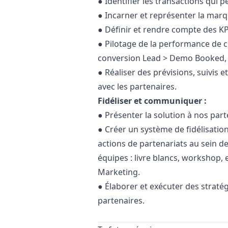
● Identifier les transactions qui 
● Incarner et représenter la marq
● Définir et rendre compte des KP
● Pilotage de la performance de c
conversion Lead > Demo Booked,
● Réaliser des prévisions, suivis e
avec les partenaires.
Fidéliser et communiquer :
● Présenter la solution à nos par
● Créer un système de fidélisatio
actions de partenariats au sein d
équipes : livre blancs, workshop, e
Marketing
.
● Élaborer et exécuter des straté
partenaires.