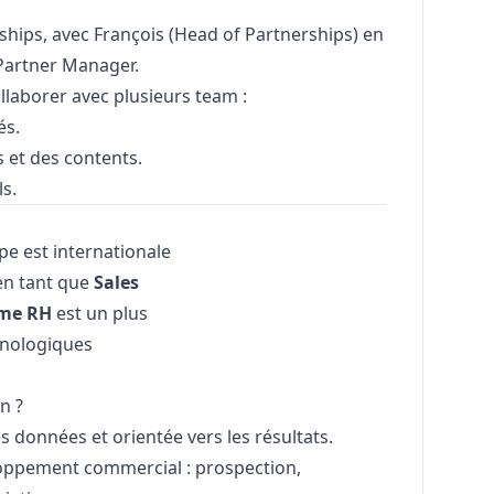
rships, avec
François
(Head of Partnerships) en
 Partner
Manager
.
llaborer avec plusieurs team :
és.
s et des contents.
s.
ipe est internationale
en tant que
Sales
ème RH
est un plus
chnologiques
n ?
 données et orientée vers les résultats.
loppement commercial : prospection,