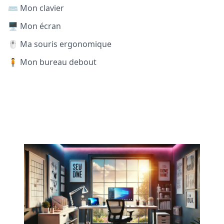
⌨️ Mon clavier
🖥️ Mon écran
🖱️ Ma souris ergonomique
🧍 Mon bureau debout