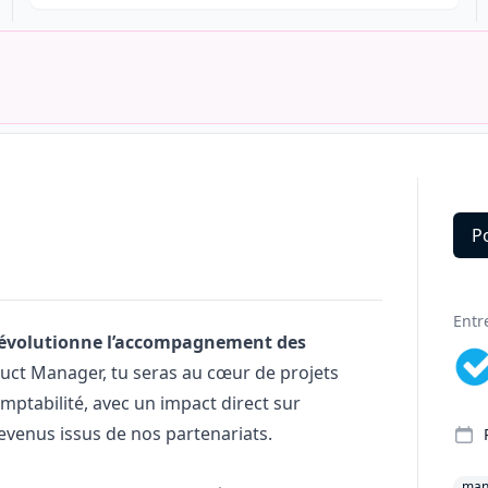
P
Deta
Entr
i révolutionne l’accompagnement des
duct
Manager
, tu seras au cœur de projets
ptabilité, avec un impact direct sur
s revenus issus de nos partenariats.
man