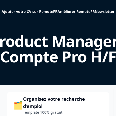
Ajouter votre CV sur RemoteFR
Améliorer RemoteFR
Newsletter
roduct Manager
Compte Pro H/
Organisez votre recherche
🗂️
d’emploi
Template 100% gratuit