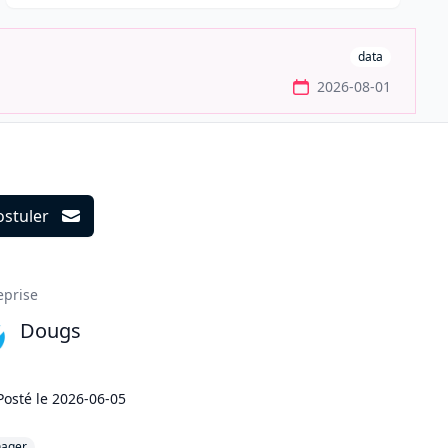
data
2026-08-01
ostuler
ils
eprise
Dougs
Posté le
2026-06-05
ager