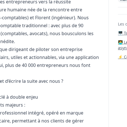
es entrepreneurs vers la réussite
ture humaine née de la rencontre entre
s-comptables) et Florent (ingénieur). Nous
Les 
mptable traditionnel : avec plus de 90
 (comptables, avocats), nous bousculons les
🖥️ 
inédite.
‍🧑‍
asyn
ue dirigeant de piloter son entreprise
irs, utiles et actionnables, via une application
⚡ Co
ui, plus de 40 000 entrepreneurs nous font
t d’écrire la suite avec nous ?
lé à double enjeu
ts majeurs :
rofessionnel intégré, opéré en marque
aire, permettant à nos clients de gérer