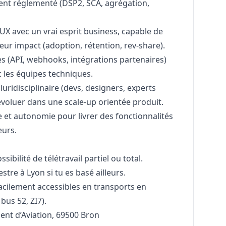
ment réglementé (DSP2, SCA, agrégation,
UX avec un vrai esprit business, capable de
leur impact (adoption, rétention, rev-share).
es (API, webhooks, intégrations partenaires)
 les équipes techniques.
luridisciplinaire (devs, designers, experts
 évoluer dans une scale-up orientée produit.
e et autonomie pour livrer des fonctionnalités
eurs.
ibilité de télétravail partiel ou total.
stre à Lyon si tu es basé ailleurs.
acilement accessibles en transports en
us 52, ZI7).
nt d’Aviation, 69500 Bron