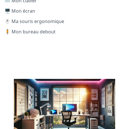
⌨️ Mon clavier
🖥️ Mon écran
🖱️ Ma souris ergonomique
🧍 Mon bureau debout