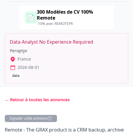
300 Modèles de CV 100%
📄
Remote
-10% avec REMOTEFR
Data Analyst No Experience Required
Peroptyx
France
2026-08-01
data
← Retour à toutes les annonces
Signaler cette annonce
Description
Remote - The GRAX product is a CRM backup, archive