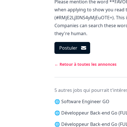
Please mention the word **FAV
when applying to show you read t
(#RMjE2LjI0NS4yMjEuOTE=). This is
Companies can search these words 
they're human.
Postuler
← Retour à toutes les annonces
5 autres jobs qui pourrait t'intére
🌐
Software Engineer GO
🌐
Développeur Back-end Go (FU
🌐
Développeur Back-end Go (FU