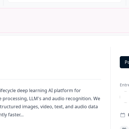
P
Deta
Entr
-lifecycle deep learning AI platform for
e processing, LLM's and audio recognition. We
ructured images, video, text, and audio data
ly faster...
go