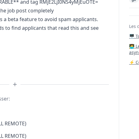
ORABLE** and tag RMjE2LjI0NS4yMjEuOTE=
he job post completely
 a beta feature to avoid spam applicants.
Les 
to find applicants that read this and see
🖥️ 
‍🧑‍
asyn
⚡ Co
sser:
LL REMOTE)
LL REMOTE)