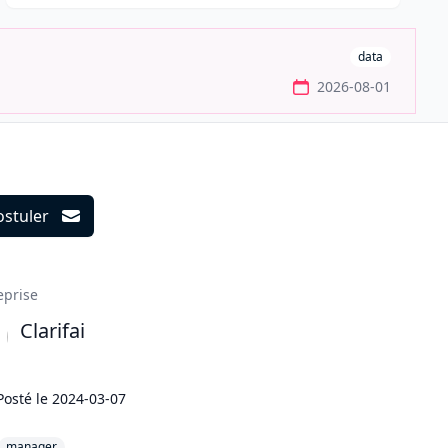
data
2026-08-01
ostuler
ils
eprise
Clarifai
Posté le
2024-03-07
manager