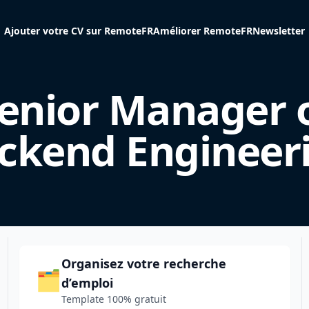
Ajouter votre CV sur RemoteFR
Améliorer RemoteFR
Newsletter
enior Manager 
ckend Engineer
Organisez votre recherche
🗂️
d’emploi
Template 100% gratuit