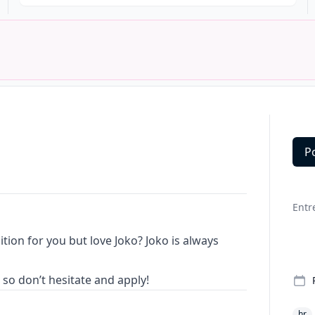
P
Deta
Entr
tion for you but love Joko? Joko is always
so don’t hesitate and apply!
hr