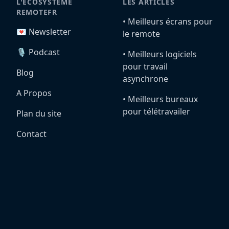
L'ÉCOSYSTÈME
LES ARTICLES
REMOTEFR
•️ Meilleurs écrans pour
💌 Newsletter
le remote
🎙️ Podcast
•️ Meilleurs logiciels
pour travail
Blog
asynchrone
A Propos
•️ Meilleurs bureaux
pour télétravailer
Plan du site
Contact