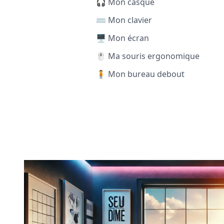
🎧 Mon casque
⌨️ Mon clavier
🖥️ Mon écran
🖱️ Ma souris ergonomique
🧍 Mon bureau debout