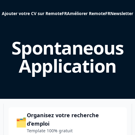
Ajouter votre CV sur RemoteFR
Améliorer RemoteFR
Newsletter
Spontaneous
Application
Organisez votre recherche
🗂️
d’emploi
Template 100% gratuit