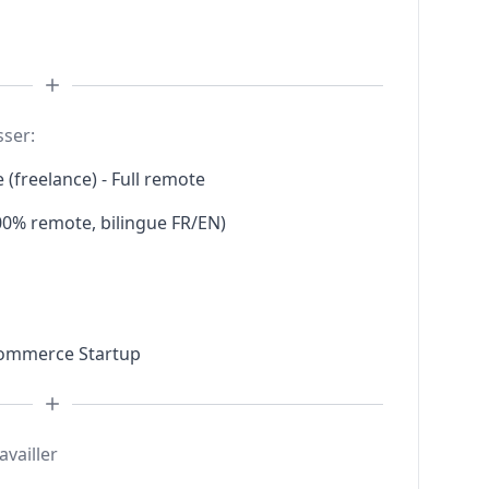
sser:
(freelance) - Full remote
00% remote, bilingue FR/EN)
Commerce Startup
availler