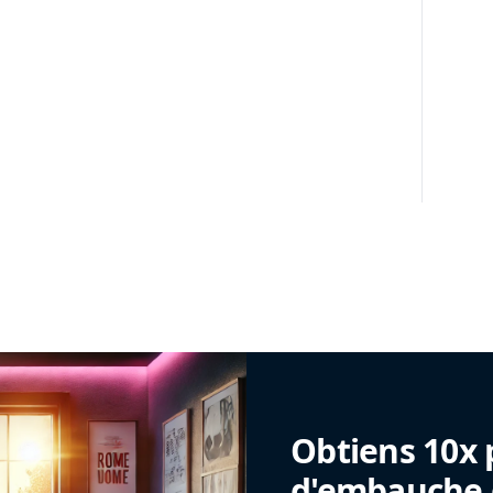
Obtiens 10x 
d'embauche g