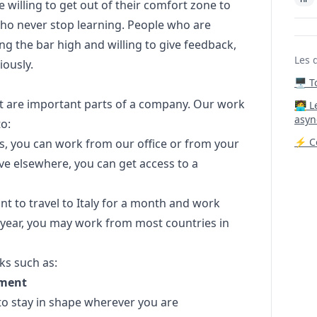
 willing to get out of their comfort zone to
ho never stop learning. People who are
ing the bar high and willing to give feedback,
Les 
iously.
🖥️ 
ust are important parts of a company. Our work
‍🧑‍
asyn
o:
⚡ Co
aris, you can work from our office or from your
live elsewhere, you can get access to a
nt to travel to Italy for a month and work
 year, you may work from most countries in
ks such as:
pment
to stay in shape wherever you are