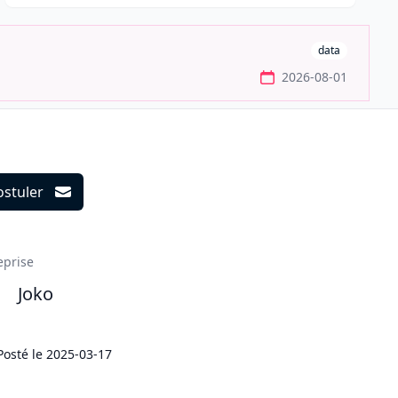
data
2026-08-01
ostuler
ils
eprise
Joko
Posté le
2025-03-17