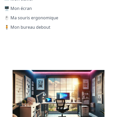
🖥️ Mon écran
🖱️ Ma souris ergonomique
🧍 Mon bureau debout