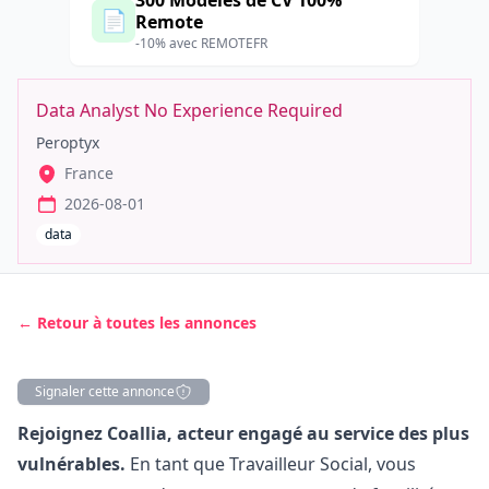
300 Modèles de CV 100%
📄
Remote
-10% avec REMOTEFR
Data Analyst No Experience Required
Peroptyx
France
2026-08-01
data
← Retour à toutes les annonces
Signaler cette annonce
Description
Rejoignez Coallia, acteur engagé au service des plus
vulnérables.
En tant que Travailleur Social, vous