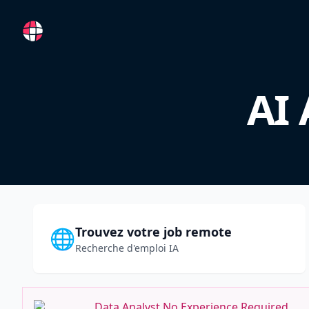
RemoteFR
AI 
Trouvez votre job remote
🌐
Recherche d'emploi IA
Data Analyst No Experience Required