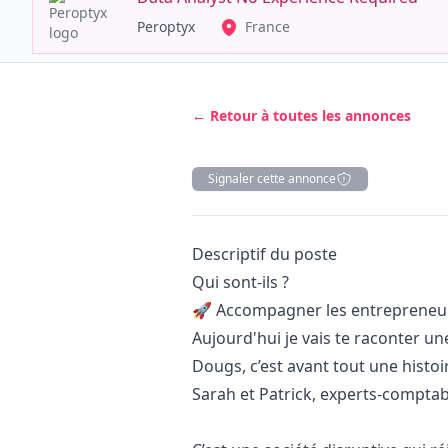
Peroptyx
France
← Retour à toutes les annonces
Signaler cette annonce
Description
Descriptif du poste
Qui sont-ils ?
🚀 Accompagner les entrepreneurs
Aujourd'hui je vais te raconter une
Dougs, c’est avant tout une histoi
Sarah et Patrick, experts-comptabl