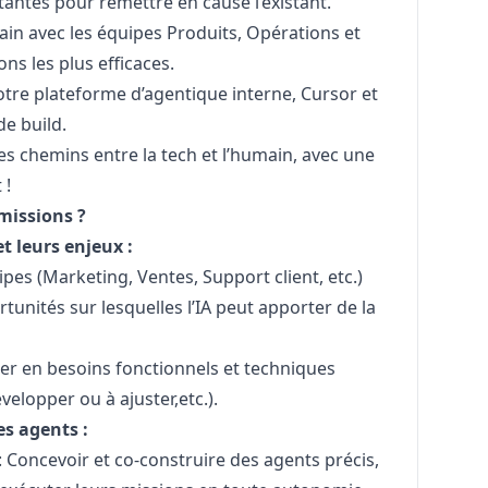
antes pour remettre en cause l’existant.
in avec les équipes Produits, Opérations et
ns les plus efficaces.
tre plateforme d’agentique interne, Cursor et
de build.
es chemins entre la tech et l’humain, avec une
 !
missions ?
t leurs enjeux :
ipes (
Marketing
, Ventes, Support client, etc.)
rtunités sur lesquelles l’IA peut apporter de la
er en besoins fonctionnels et techniques
évelopper ou à ajuster,etc.).
s agents :
: Concevoir et co-construire des agents précis,