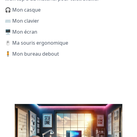
🎧 Mon casque
⌨️ Mon clavier
🖥️ Mon écran
🖱️ Ma souris ergonomique
🧍 Mon bureau debout