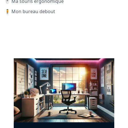
🖱️ Ma souris ergonomique
🧍 Mon bureau debout