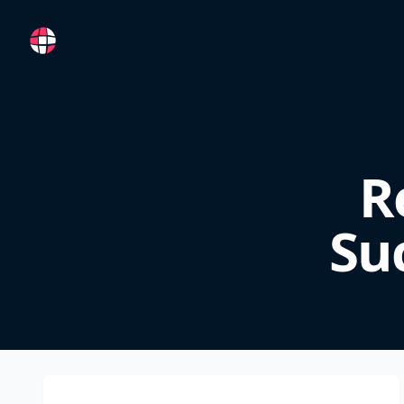
RemoteFR
R
Su