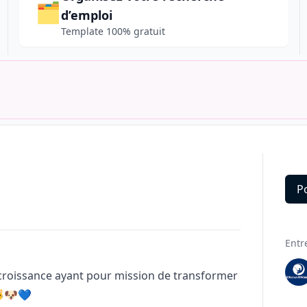
🗂️
d’emploi
Template 100% gratuit
P
Deta
Entr
 croissance ayant pour mission de transformer
🐱🐶💙