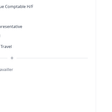
que Comptable H/F
presentative
F
 Travel
availler