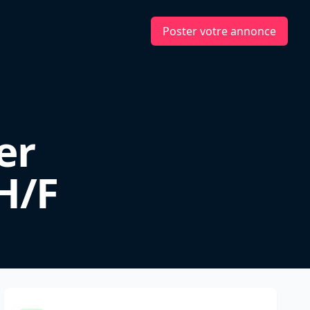
Poster votre annonce
er
H/F