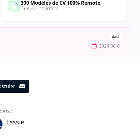
300 Modèles de CV 100% Remote
📄
-10% avec REMOTEFR
data
2026-08-01
ostuler
ils
eprise
Lassie