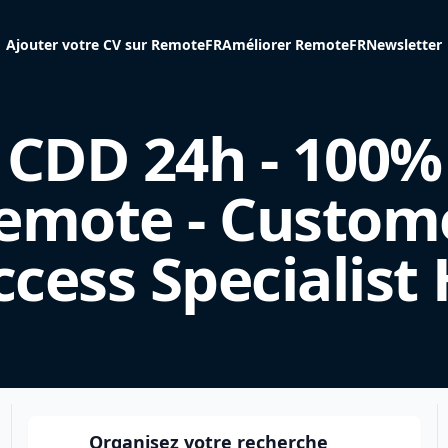
Ajouter votre CV sur RemoteFR
Améliorer RemoteFR
Newsletter
CDD 24h - 100%
emote - Custom
ccess Specialist 
Organisez votre recherche