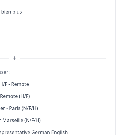
 bien plus
sser:
H/F - Remote
l Remote (H/F)
r - Paris (N/F/H)
 Marseille (N/F/H)
Representative German English