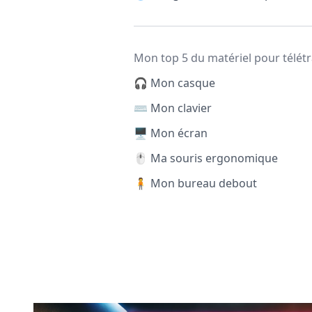
Mon top 5 du matériel pour télétr
🎧 Mon casque
⌨️ Mon clavier
🖥️ Mon écran
🖱️ Ma souris ergonomique
🧍 Mon bureau debout