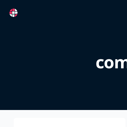
RemoteFR
com