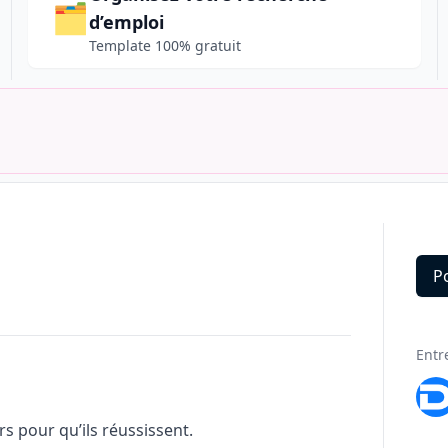
🗂️
d’emploi
Template 100% gratuit
P
Deta
Entr
 pour qu’ils réussissent.