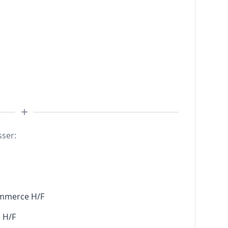
sser:
ommerce H/F
 H/F