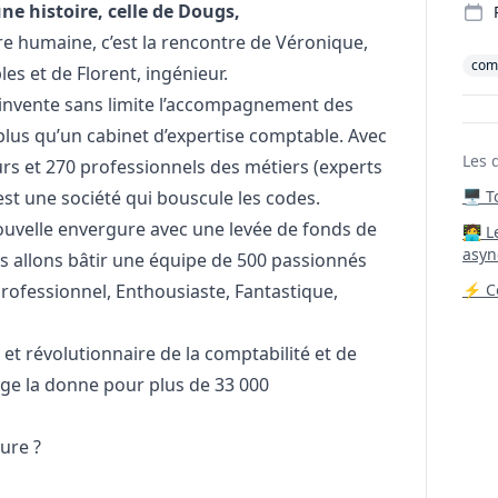
ne histoire, celle de Dougs,
re humaine, c’est la rencontre de Véronique,
comp
es et de Florent, ingénieur.
réinvente sans limite l’accompagnement des
plus qu’un cabinet d’expertise comptable. Avec
Les 
rs et 270 professionnels des métiers (experts
est une société qui bouscule les codes.
🖥️ 
nouvelle envergure avec une levée de fonds de
‍🧑‍
asyn
s allons bâtir une équipe de 500 passionnés
Professionnel, Enthousiaste, Fantastique,
⚡ Co
et révolutionnaire de la comptabilité et de
ge la donne pour plus de 33 000
ture ?