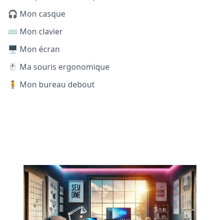
🎧 Mon casque
⌨️ Mon clavier
🖥️ Mon écran
🖱️ Ma souris ergonomique
🧍 Mon bureau debout