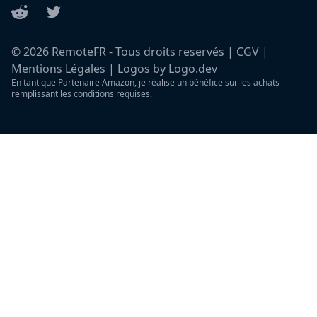
Reddit
Twitter
©
2026
RemoteFR - Tous droits reservés |
CGV
|
Mentions Légales
|
Logos by Logo.dev
En tant que Partenaire Amazon, je réalise un bénéfice sur les achats
remplissant les conditions requises.