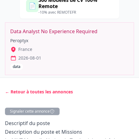
300 Modèles de CV 100%
📄
Remote
-10% avec REMOTEFR
Data Analyst No Experience Required
Peroptyx
France
2026-08-01
data
← Retour à toutes les annonces
Signaler cette annonce
Description
Descriptif du poste
Description du poste et Missions