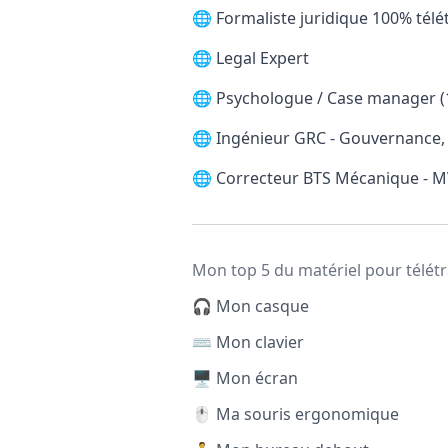
🌐
Formaliste juridique 100% télét
🌐
Legal Expert
🌐
Psychologue / Case manager (1
🌐
Ingénieur GRC - Gouvernance, 
🌐
Correcteur BTS Mécanique - MV
Mon top 5 du matériel pour télétr
🎧 Mon casque
⌨️ Mon clavier
🖥️ Mon écran
🖱️ Ma souris ergonomique