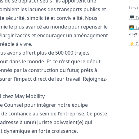
s de se déplacer seuls : ils apportent une
Les 
omblent les lacunes des transports publics et
e sécurité, simplicité et convivialité. Nous
🖥️ 
mie le plus avancé au monde pour repenser le
‍🧑‍
asyn
 élargir l’accès et encourager un aménagement
éable à vivre.
⚡ Co
us avons offert plus de 500 000 trajets
out dans le monde. Et ce n’est que le début.
nnés par la construction du futur, prêts à
urer l’impact direct de leur travail. Rejoignez-
l chez May Mobility
e Counsel pour intégrer notre équipe
 de confiance au sein de l’entreprise. Ce poste
’adresse à un(e) juriste polyvalent(e) qui
t dynamique en forte croissance.