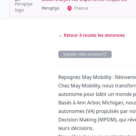
Peroptyx
France
← Retour à toutes les annonces
Signaler cette annonce
Description
Rejoignez May Mobility : Réinven
Chez May Mobility, nous transform
autonome pour bâtir un monde plus
Basés à Ann Arbor, Michigan, nou
autonomes (VA) propulsés par not
Decision Making (MPDM), qui révo
leurs décisions.