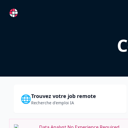
RemoteFR
C
Trouvez votre job remote
🌐
Recherche d'emploi IA
Data Analyst No Experience Required