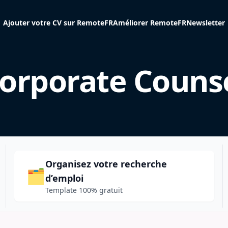
Ajouter votre CV sur RemoteFR
Améliorer RemoteFR
Newsletter
orporate Couns
Organisez votre recherche
🗂️
d’emploi
Template 100% gratuit