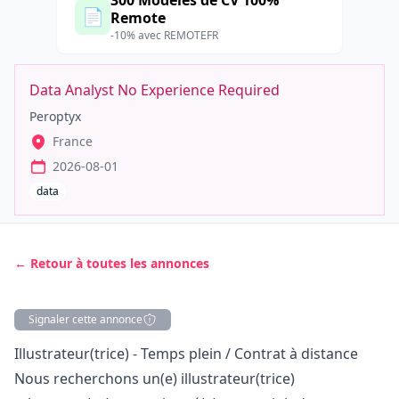
300 Modèles de CV 100%
📄
Remote
-10% avec REMOTEFR
Data Analyst No Experience Required
Peroptyx
France
2026-08-01
data
← Retour à toutes les annonces
Signaler cette annonce
Description
Illustrateur(trice) - Temps plein / Contrat à distance
Nous recherchons un(e) illustrateur(trice)