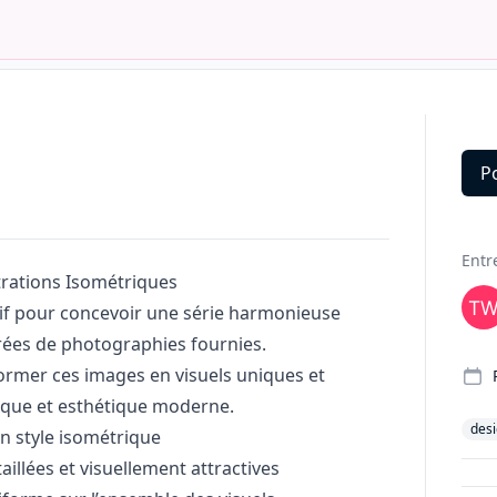
P
Deta
Entr
strations Isométriques
if pour concevoir une série harmonieuse
irées de photographies fournies.
ormer ces images en visuels uniques et
nique et esthétique moderne.
des
en style isométrique
taillées et visuellement attractives