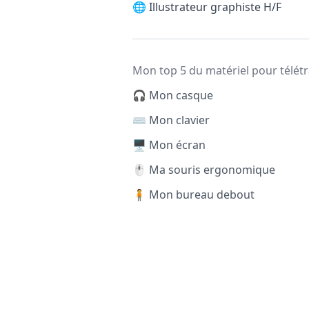
🌐
Illustrateur graphiste H/F
Mon top 5 du matériel pour télétr
🎧 Mon casque
⌨️ Mon clavier
🖥️ Mon écran
🖱️ Ma souris ergonomique
🧍 Mon bureau debout