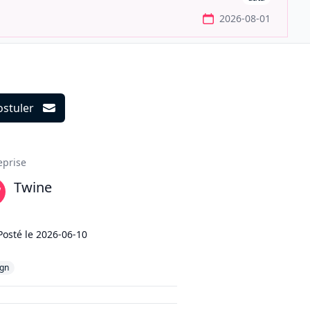
2026-08-01
ostuler
ils
eprise
Twine
Posté le
2026-06-10
ign