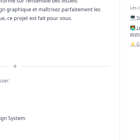
forme sur l’ensemble des visuels
Les 
gn
graphique et maîtrisez parfaitement les
e, ce projet est fait pour vous.
🖥️ 
‍🧑‍
asyn
⚡ Co
sser:
sign System