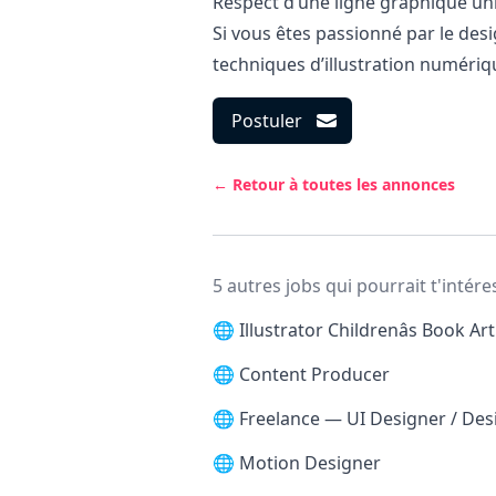
Respect d’une ligne graphique uni
Si vous êtes passionné par le
desi
techniques d’illustration numériqu
Postuler
← Retour à toutes les annonces
5 autres jobs qui pourrait t'intére
🌐
Illustrator Childrenâs Book Art
🌐
Content Producer
🌐
Freelance — UI Designer / De
🌐
Motion Designer