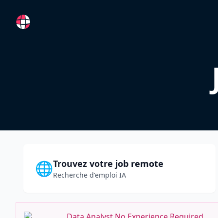
RemoteFR
Trouvez votre job remote
🌐
Recherche d'emploi IA
Data Analyst No Experience Required