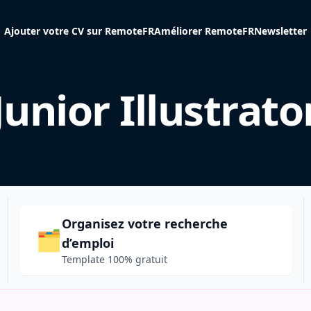
Ajouter votre CV sur RemoteFR
Améliorer RemoteFR
Newsletter
Junior Illustrato
Organisez votre recherche
🗂️
d’emploi
Template 100% gratuit