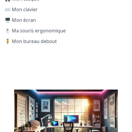
⌨️ Mon clavier
🖥️ Mon écran
🖱️ Ma souris ergonomique
🧍 Mon bureau debout