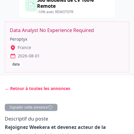
300 Modèles de CV 100%
📄
Remote
-10% avec REMOTEFR
Data Analyst No Experience Required
Peroptyx
France
2026-08-01
data
← Retour à toutes les annonces
Signaler cette annonce
Description
Descriptif du poste
Rejoignez Weekera et devenez acteur de la