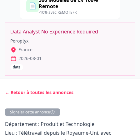
300 Modèles de CV 100%
📄
Remote
-10% avec REMOTEFR
Data Analyst No Experience Required
Peroptyx
France
2026-08-01
data
← Retour à toutes les annonces
Signaler cette annonce
Description
Département : Produit et Technologie
Lieu : Télétravail depuis le Royaume-Uni, avec