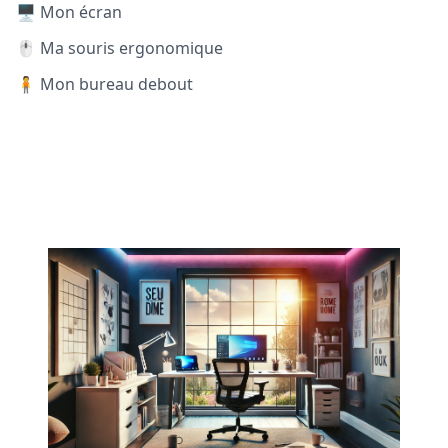
🖥️ Mon écran
🖱️ Ma souris ergonomique
🧍 Mon bureau debout