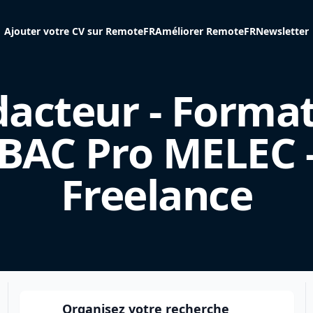
Ajouter votre CV sur RemoteFR
Améliorer RemoteFR
Newsletter
acteur - Forma
BAC Pro MELEC 
Freelance
Organisez votre recherche