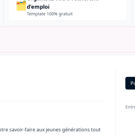
🗂️
d’emploi
Template 100% gratuit
P
Deta
Entr
tre savoir-faire aux jeunes générations tout