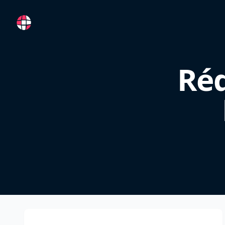
RemoteFR
Réd