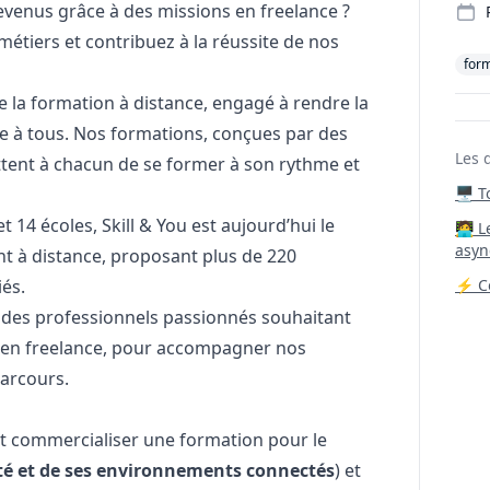
enus grâce à des missions en freelance ?
métiers et contribuez à la réussite de nos
for
e la formation à distance, engagé à rendre la
le à tous. Nos formations, conçues par des
Les 
ttent à chacun de se former à son rythme et
🖥️ 
 14 écoles, Skill & You est aujourd’hui le
‍🧑‍
asyn
t à distance, proposant plus de 220
és.
⚡ Co
 des professionnels passionnés souhaitant
s en freelance, pour accompagner nos
parcours.
et commercialiser une formation pour le
cité et de ses environnements connectés
) et