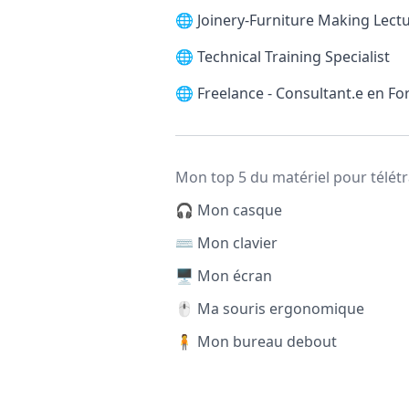
🌐
Joinery-Furniture Making Lectur
🌐
Technical Training Specialist
🌐
Freelance - Consultant.e en F
Mon top 5 du matériel pour télétr
🎧 Mon casque
⌨️ Mon clavier
🖥️ Mon écran
🖱️ Ma souris ergonomique
🧍 Mon bureau debout