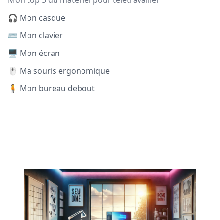
Mon top 5 du matériel pour télétravailler
🎧 Mon casque
⌨️ Mon clavier
🖥️ Mon écran
🖱️ Ma souris ergonomique
🧍 Mon bureau debout