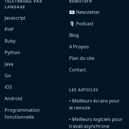
TÉLÉTRAVAIL PAR
REMOTEFR
LANGAGE
💌 Newsletter
Javascript
🎙️ Podcast
PHP
Blog
Ruby
A Propos
Python
Plan du site
Java
Contact
Go
iOS
LES ARTICLES
Android
•️ Meilleurs écrans pour
le remote
Programmation
Fonctionnelle
•️ Meilleurs logiciels pour
travail asynchrone