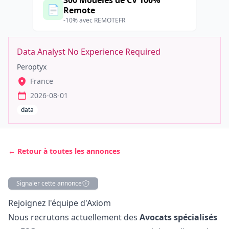
300 Modèles de CV 100%
📄
Remote
-10% avec REMOTEFR
Data Analyst No Experience Required
Peroptyx
France
2026-08-01
data
← Retour à toutes les annonces
Signaler cette annonce
Description
Rejoignez l'équipe d'Axiom
Nous recrutons actuellement des
Avocats spécialisés