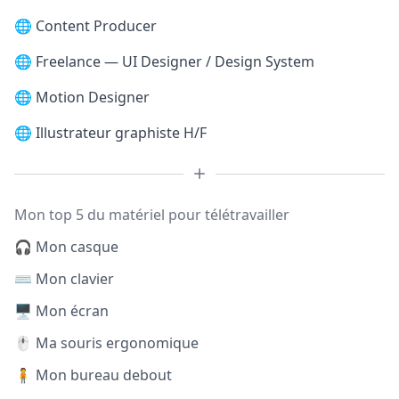
🌐
Content Producer
🌐
Freelance — UI Designer / Design System
🌐
Motion Designer
🌐
Illustrateur graphiste H/F
Mon top 5 du matériel pour télétravailler
🎧 Mon casque
⌨️ Mon clavier
🖥️ Mon écran
🖱️ Ma souris ergonomique
🧍 Mon bureau debout