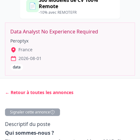
300 Modèles de CV 100%
📄
Remote
-10% avec REMOTEFR
Data Analyst No Experience Required
Peroptyx
France
2026-08-01
data
← Retour à toutes les annonces
Signaler cette annonce
Description
Descriptif du poste
Qui sommes-nous ?