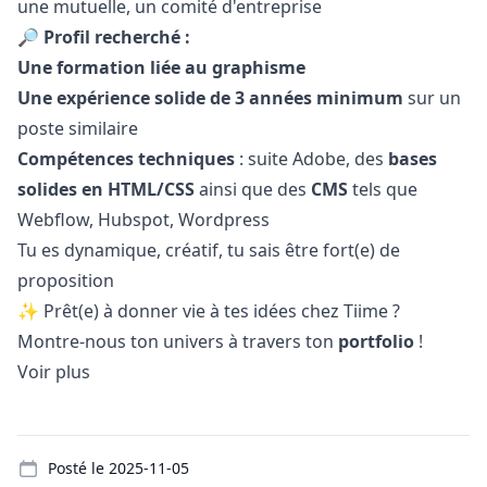
une mutuelle, un comité d'entreprise
🔎 Profil recherché :
Une formati
on
liée au graphisme
Une expérience solide de 3 années minimum
sur un
poste similaire
Compétences techniques
: suite Adobe, des
bases
solides en HTML/CSS
ainsi que des
CMS
tels que
Webflow, Hubspot, Wordpress
Tu es dynamique, créatif, tu sais être fort(e) de
proposition
✨ Prêt(e) à donner vie à tes idées chez Tiime ?
Montre-nous ton univers à travers ton
portfolio
!
Voir plus
Details
Posté le
2025-11-05