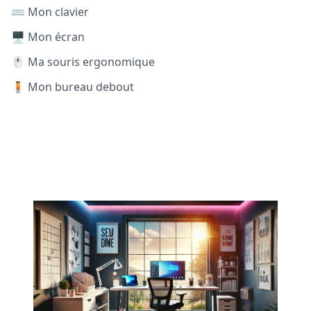
⌨️ Mon clavier
🖥️ Mon écran
🖱️ Ma souris ergonomique
🧍 Mon bureau debout