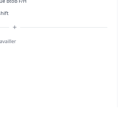
ue BtoB F/H
hift
availler