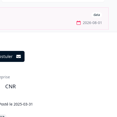
data
2026-08-01
ostuler
ils
eprise
CNR
Posté le
2025-03-31
nce