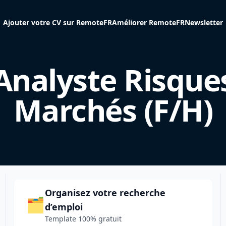
Ajouter votre CV sur RemoteFR
Améliorer RemoteFR
Newsletter
Analyste Risque
Marchés (F/H)
Organisez votre recherche
🗂️
d’emploi
Template 100% gratuit