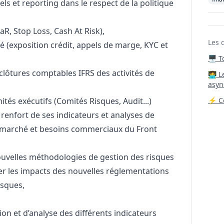
ls et reporting dans le respect de la politique
R, Stop Loss, Cash At Risk),
Les 
té (exposition crédit, appels de marge, KYC et
🖥️ 
 clôtures comptables IFRS des activités de
‍🧑‍
asyn
tés exécutifs (Comités Risques, Audit...)
⚡ Co
 renfort de ses indicateurs et analyses de
du marché et besoins commerciaux du Front
nouvelles méthodologies de gestion des risques
er les impacts des nouvelles réglementations
isques,
ion et d’analyse des différents indicateurs