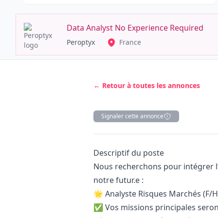
Data Analyst No Experience Required
Peroptyx
France
← Retour à toutes les annonces
Signaler cette annonce
Description
Descriptif du poste
Nous recherchons pour intégrer l’
notre futur.e :
🌟 Analyste Risques Marchés (F/H
✅ Vos missions principales seron