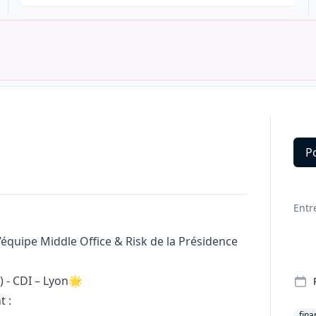
P
Deta
Entr
équipe Middle Office & Risk de la Présidence
) - CDI – Lyon🌟
t :
fina