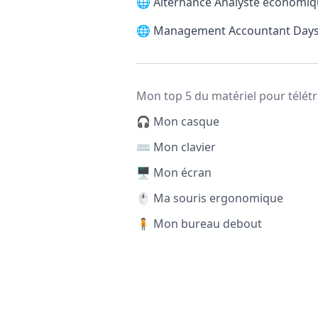
🌐
Alternance Analyste économiq
🌐
Management Accountant Days
Mon top 5 du matériel pour télétr
🎧 Mon casque
⌨️ Mon clavier
🖥️ Mon écran
🖱️ Ma souris ergonomique
🧍 Mon bureau debout