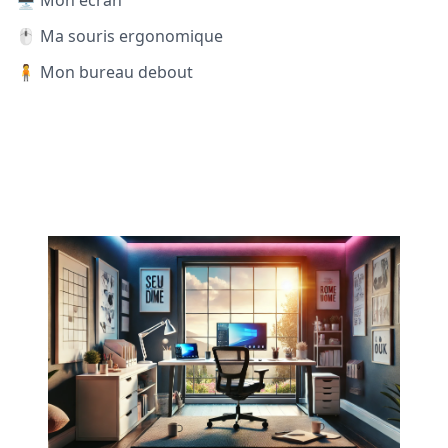
🖥️ Mon écran
🖱️ Ma souris ergonomique
🧍 Mon bureau debout