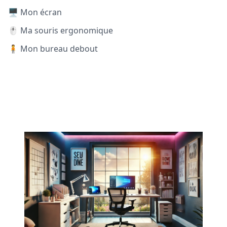
🖥️ Mon écran
🖱️ Ma souris ergonomique
🧍 Mon bureau debout