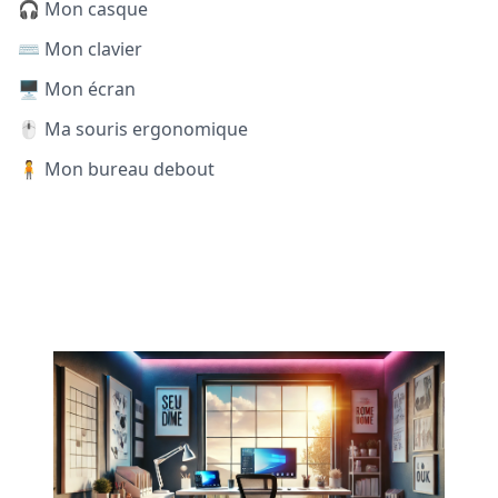
🎧 Mon casque
⌨️ Mon clavier
🖥️ Mon écran
🖱️ Ma souris ergonomique
🧍 Mon bureau debout