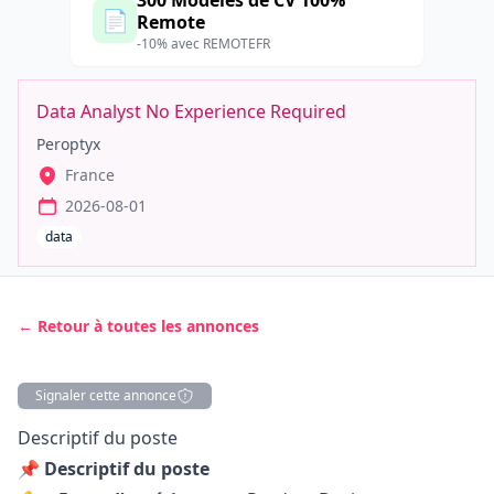
300 Modèles de CV 100%
📄
Remote
-10% avec REMOTEFR
Data Analyst No Experience Required
Peroptyx
France
2026-08-01
data
← Retour à toutes les annonces
Signaler cette annonce
Description
Descriptif du poste
📌 Descriptif du poste