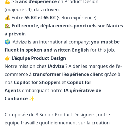
💪 >
5 ans d’expérience
en Product Design
(majeure UI), data driven.
💰 Entre
55 K€ et 65 K€
(selon expérience).
🏡
Full remote
,
déplacements ponctuels sur Nantes
à prévoir.
🌍 iAdvize is an international company:
you must be
fluent
in spoken and written English
for this job.
👉 L’équipe Product Design
Notre mission chez
iAdvize
? Aider les marques de l'e-
commerce à
transformer l’expérience client
grâce à
nos
Copilot for Shoppers
et
Copilot for
Agents
embarquant notre
IA générative de
Confiance
✨.
Composée de 3 Senior Product Designers, notre
équipe travaille quotidiennement sur la création