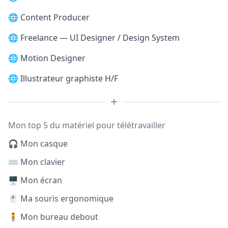
🌐
Content Producer
🌐
Freelance — UI Designer / Design System
🌐
Motion Designer
🌐
Illustrateur graphiste H/F
Mon top 5 du matériel pour télétravailler
🎧 Mon casque
⌨️ Mon clavier
🖥️ Mon écran
🖱️ Ma souris ergonomique
🧍 Mon bureau debout