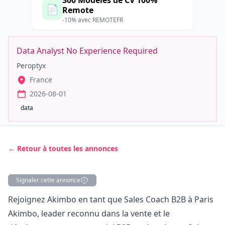
300 Modèles de CV 100%
📄
Remote
-10% avec REMOTEFR
Data Analyst No Experience Required
Peroptyx
France
2026-08-01
data
← Retour à toutes les annonces
Signaler cette annonce
Description
Rejoignez Akimbo en tant que Sales Coach B2B à Paris
Akimbo, leader reconnu dans la vente et le