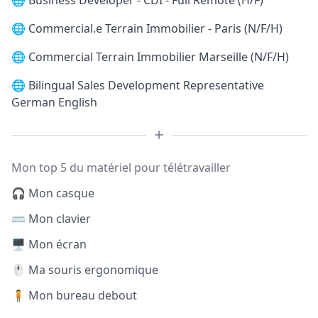
🌐
Business Developer - CDI - Full Remote (H/F)
🌐
Commercial.e Terrain Immobilier - Paris (N/F/H)
🌐
Commercial Terrain Immobilier Marseille (N/F/H)
🌐
Bilingual Sales Development Representative
German English
Mon top 5 du matériel pour télétravailler
🎧 Mon casque
⌨️ Mon clavier
🖥️ Mon écran
🖱️ Ma souris ergonomique
🧍 Mon bureau debout