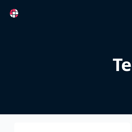
RemoteFR
Te