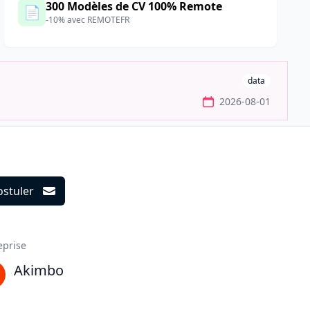
300 Modèles de CV 100% Remote
📄
-10% avec REMOTEFR
data
2026-08-01
ostuler
ils
eprise
Akimbo