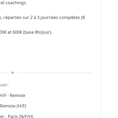
 et coachings.
, réparties sur 2 à 3 journées complètes (8
0€ et 600€ (base 8h/jour).
sser:
H/F - Remote
l Remote (H/F)
r - Paris (N/F/H)