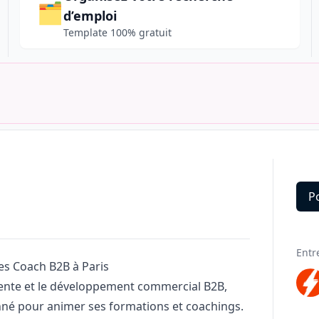
🗂️
d’emploi
Template 100% gratuit
P
Deta
Entr
es Coach B2B à Paris
ente et le développement commercial B2B,
né pour animer ses formations et coachings.