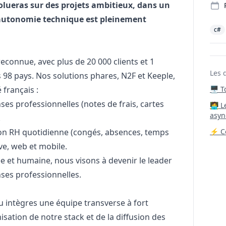
volueras sur des projets ambitieux, dans un
autonomie technique est pleinement
c#
econnue, avec plus de 20 000 clients et 1
Les 
ns 98 pays. Nos solutions phares, N2F et Keeple,
 français :
🖥️ 
es professionnelles (notes de frais, cartes
‍🧑‍
asyn
.
tion RH quotidienne (congés, absences, temps
⚡ Co
ive, web et mobile.
 et humaine, nous visons à devenir le leader
ses professionnelles.
u intègres une équipe transverse à fort
sation de notre stack et de la diffusion des