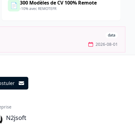
300 Modèles de CV 100% Remote
📄
-10% avec REMOTEFR
data
2026-08-01
ostuler
ils
eprise
N2jsoft