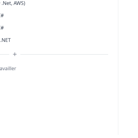
 .Net, AWS)
C#
C#
 .NET
availler