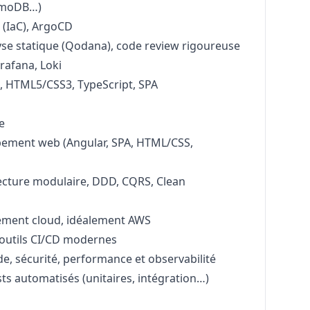
amoDB…)
 (IaC), ArgoCD
yse statique (Qodana), code review rigoureuse
afana, Loki
), HTML5/CSS3, TypeScript, SPA
e
ement web (Angular, SPA, HTML/CSS,
ecture modulaire, DDD, CQRS, Clean
ement cloud, idéalement AWS
s outils CI/CD modernes
ode, sécurité, performance et observabilité
sts automatisés (unitaires, intégration…)