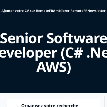
Ajouter votre CV sur RemoteFR
Améliorer RemoteFR
Newsletter
Senior Softwar
eveloper (C# .Ne
AWS)
Organisez votre recherche