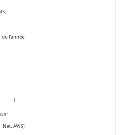
ts)
 de l’année
sser:
 .Net, AWS)