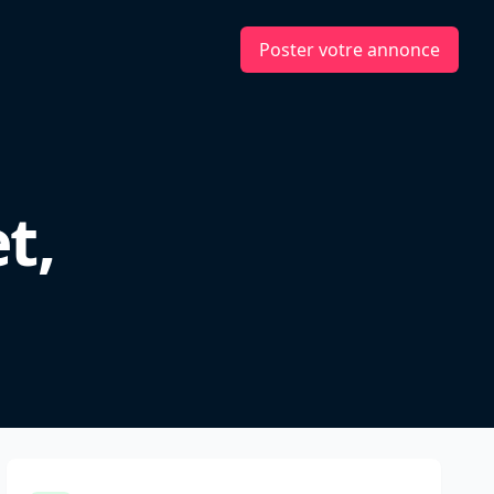
Poster votre annonce
e
t,