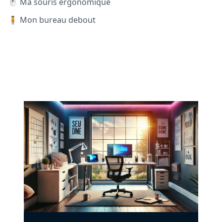
🖱️ Ma souris ergonomique
🧍 Mon bureau debout