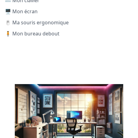
⌨️ Mon clavier
🖥️ Mon écran
🖱️ Ma souris ergonomique
🧍 Mon bureau debout