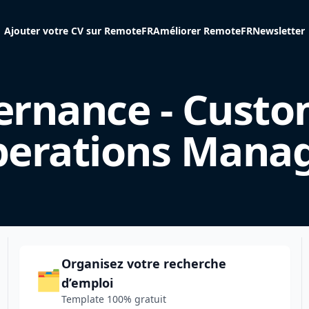
Ajouter votre CV sur RemoteFR
Améliorer RemoteFR
Newsletter
ernance - Cust
erations Mana
Organisez votre recherche
🗂️
d’emploi
Template 100% gratuit