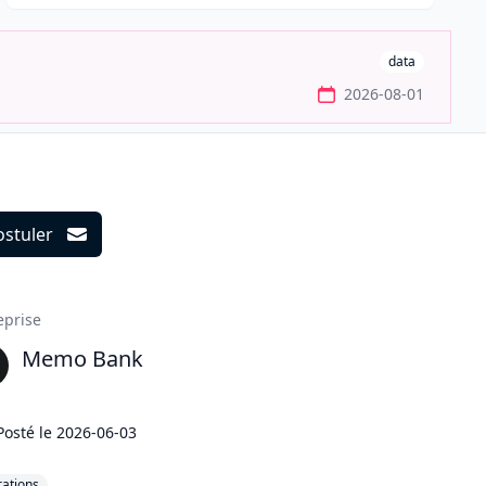
data
2026-08-01
ostuler
ils
eprise
Memo Bank
Posté le
2026-06-03
ations