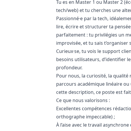
Tu es en Master 1 ou Master 2 (éc
tech/web) et tu cherches une alt
Passionné·e par la tech, idéalemen
lire, écrire et structurer ta pensé
parfaitement : tu privilégies un m
improvisée, et tu sais t’organiser 
Curieux·se, tu vois le support cl
besoins utilisateurs, d’identifier l
profondeur.
Pour nous, la curiosité, la qualité
parcours académique linéaire ou u
cette description, ce poste est fait
Ce que nous valorisons :
Excellentes compétences rédactionn
orthographe impeccable) ;
À l’aise avec le travail asynchron