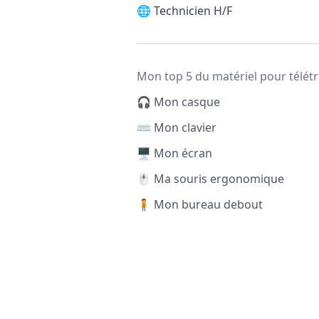
🌐
Technicien H/F
Mon top 5 du matériel pour télétr
🎧 Mon casque
⌨️ Mon clavier
🖥️ Mon écran
🖱️ Ma souris ergonomique
🧍 Mon bureau debout