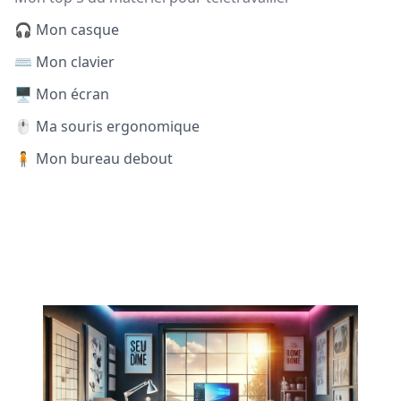
🎧 Mon casque
⌨️ Mon clavier
🖥️ Mon écran
🖱️ Ma souris ergonomique
🧍 Mon bureau debout