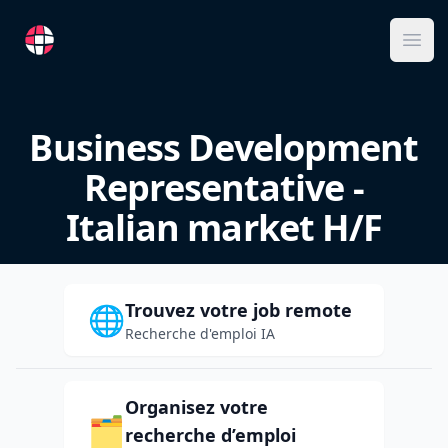
RemoteFR
Ope
Business Development
Representative -
Italian market H/F
Trouvez votre job remote
🌐
Recherche d'emploi IA
Organisez votre
🗂️
recherche d’emploi