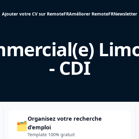
Ajouter votre CV sur RemoteFR
Améliorer RemoteFR
Newsletter
mercial(e) Lim
- CDI
Organisez votre recherche
🗂️
d’emploi
Template 100% gratuit