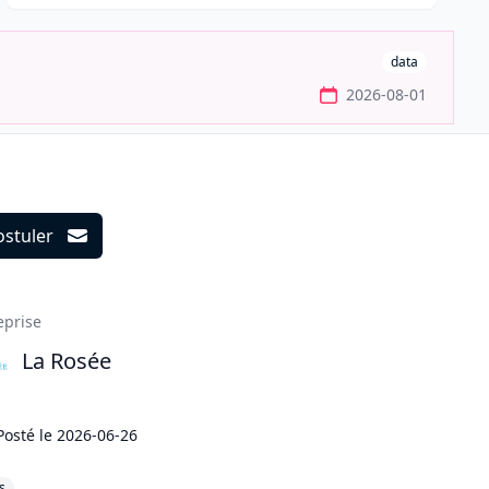
data
2026-08-01
ostuler
ils
eprise
La Rosée
Posté le
2026-06-26
s