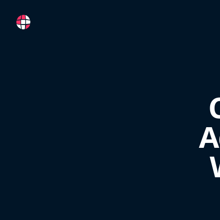
RemoteFR
A