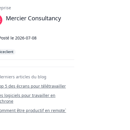
ils
eprise
Mercier Consultancy
Posté le
2026-07-08
iceclient
derniers articles du blog
Top 5 des écrans pour télétravailler
 Les logiciels pour travailler en
chrone
mment être productif en remote`