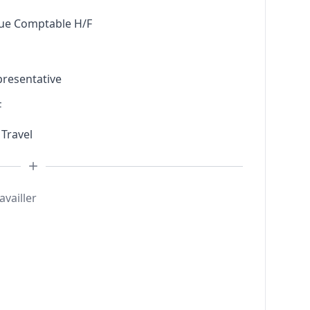
que Comptable H/F
presentative
F
 Travel
availler