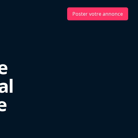
Poster votre annonce
e
al
e