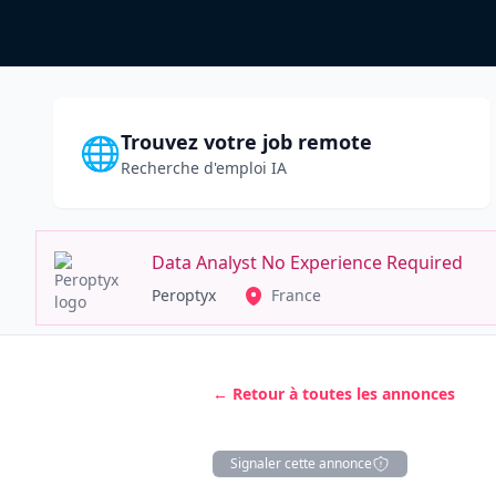
Trouvez votre job remote
🌐
Recherche d'emploi IA
Data Analyst No Experience Required
Peroptyx
France
← Retour à toutes les annonces
Signaler cette annonce