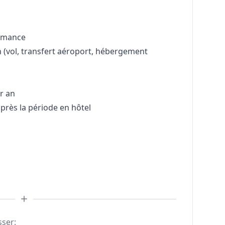
ormance
 (vol, transfert aéroport, hébergement
r an
près la période en hôtel
sser: