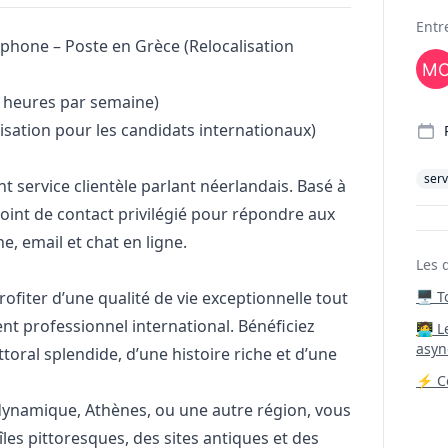
Deta
Entr
phone – Poste en Grèce (Relocalisation
 heures par semaine)
lisation pour les candidats internationaux)
serv
t service clientèle parlant néerlandais. Basé à
point de contact privilégié pour répondre aux
, email et chat en ligne.
Les 
profiter d’une qualité de vie exceptionnelle tout
🖥️ 
t professionnel international. Bénéficiez
‍🧑‍
asyn
ttoral splendide, d’une histoire riche et d’une
⚡ Co
 dynamique, Athènes, ou une autre région, vous
îles pittoresques, des sites antiques et des