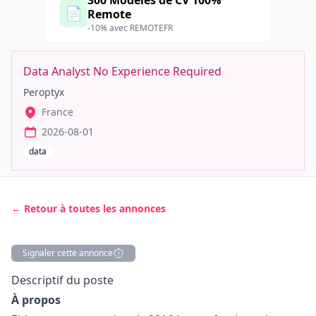
300 Modèles de CV 100%
📄
Remote
-10% avec REMOTEFR
Data Analyst No Experience Required
Peroptyx
France
2026-08-01
data
← Retour à toutes les annonces
Signaler cette annonce
Description
Descriptif du poste
À propos