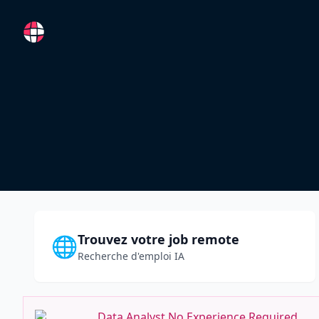
RemoteFR
Trouvez votre job remote
🌐
Recherche d'emploi IA
Data Analyst No Experience Required