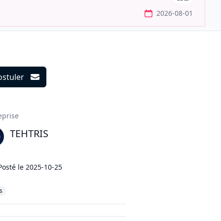
2026-08-01
ostuler
ils
eprise
TEHTRIS
Posté le
2025-10-25
s