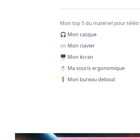
Mon top 5 du matériel pour télétr
🎧 Mon casque
⌨️ Mon clavier
🖥️ Mon écran
🖱️ Ma souris ergonomique
🧍 Mon bureau debout