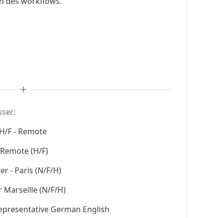
on des workflows.
sser:
H/F - Remote
l Remote (H/F)
r - Paris (N/F/H)
 Marseille (N/F/H)
Representative German English